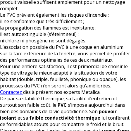
produit vaisselle suffisent amplement pour un nettoyage
complet.
Le PVC prévient également les risques d’incendie :
il ne s’enflamme que très difficilement ;
la propagation des flammes est inexistante ;
il est autoextinguible (s’éteint seul) ;
ni chlore ni phosgène ne sont dégagés.
L’association possible du PVC à une coque en aluminium
sur la face extérieure de la fenêtre, vous permet de profiter
des performances optimales de ces deux matériaux.
Pour une entière satisfaction, il est primordial de choisir le
type de vitrage le mieux adapté à la situation de votre
habitat (double, triple, feuilleté, phonique ou opaque), les
prouesses du PVC n’en seront alors qu’améliorées.
Contactez
dès à présent nos experts Metalica.
De par sa stabilité thermique, sa facilité d’entretien et
surtout son faible coût, le
PVC
s’impose aujourd’hui dans
bien des domaines de la vie quotidienne. Son
pouvoir
isolant
et sa
faible conductivité thermique
lui confèrent
de formidables atouts pour combattre le froid et le bruit.
Découvrez sans plus tarder les avantages de la
pose d’une