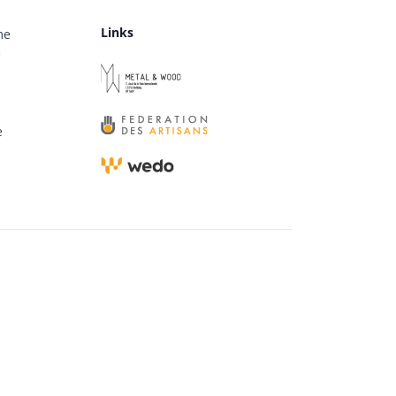
Links
me
e
e