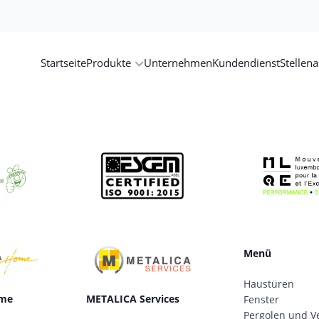
Startseite
Produkte
Unternehmen
Kundendienst
Stellen
Menü
Haustüren
me
METALICA Services
Fenster
Pergolen und V