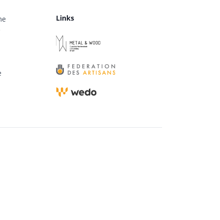
Links
me
e
e