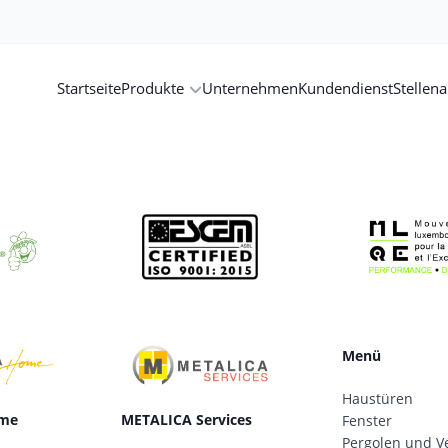
Startseite
Produkte
Unternehmen
Kundendienst
Stellen
Menü
Haustüren
me
METALICA Services
Fenster
Pergolen und V