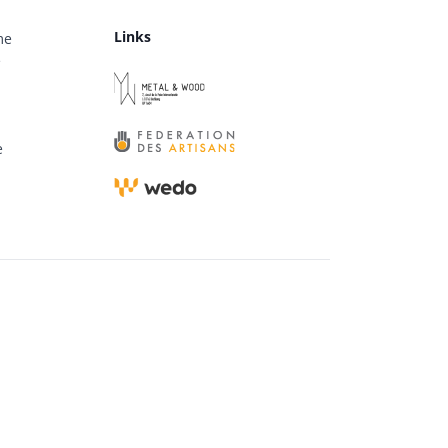
Links
me
e
e