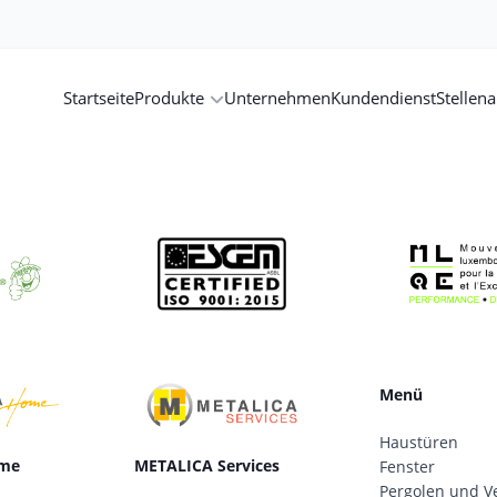
Startseite
Produkte
Unternehmen
Kundendienst
Stellen
Menü
Haustüren
me
METALICA Services
Fenster
Pergolen und V